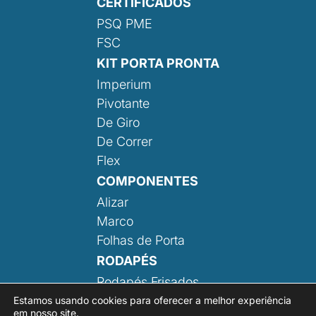
CERTIFICADOS
PSQ PME
FSC
KIT PORTA PRONTA
Imperium
Pivotante
De Giro
De Correr
Flex
COMPONENTES
Alizar
Marco
Folhas de Porta
RODAPÉS
Rodapés Frisados
Rodapé Liso
Estamos usando cookies para oferecer a melhor experiência
em nosso site.