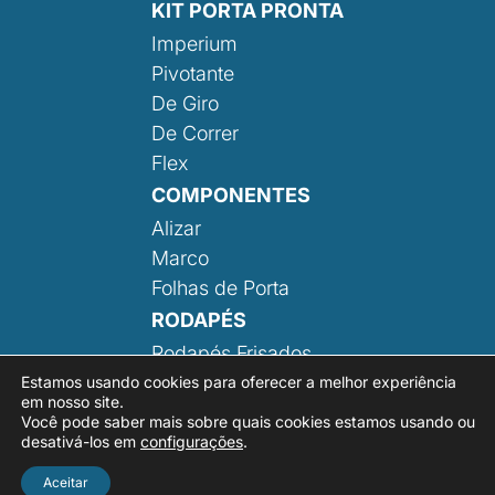
KIT PORTA PRONTA
Imperium
Pivotante
De Giro
De Correr
Flex
COMPONENTES
Alizar
Marco
Folhas de Porta
RODAPÉS
Rodapés Frisados
Rodapé Liso
Estamos usando cookies para oferecer a melhor experiência
em nosso site.
Você pode saber mais sobre quais cookies estamos usando ou
desativá-los em
configurações
.
Aceitar