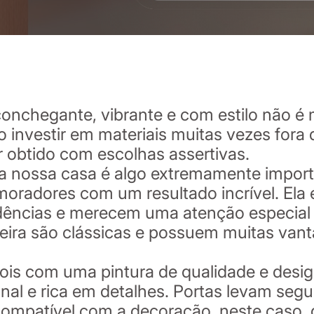
onchegante, vibrante e com estilo não 
o investir em materiais muitas vezes fora
 obtido com escolhas assertivas.
ra nossa casa é algo extremamente impor
 moradores com um resultado incrível. El
sidências e merecem uma atenção especia
deira são clássicas e possuem muitas van
pois com uma pintura de qualidade e desi
nal e rica em detalhes. Portas levam seg
 compatível com a decoração, neste caso