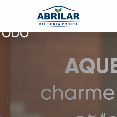
:
TODO