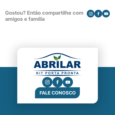
Gostou? Então compartilhe com
amigos e família
FALE CONOSCO