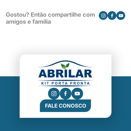
Gostou? Então compartilhe com
amigos e família
FALE CONOSCO