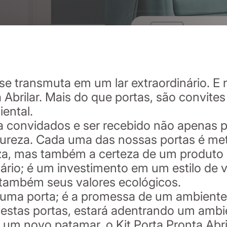
 transmuta em um lar extraordinário. E 
 Abrilar. Mais do que portas, são convite
ental.
ara convidados e ser recebido não apenas
reza. Cada uma das nossas portas é meti
za, mas também a certeza de um produto 
rio; é um investimento em um estilo de v
 também seus valores ecológicos.
s uma porta; é a promessa de um ambiente 
 estas portas, estará adentrando um ambie
um novo patamar, o Kit Porta Pronta Abri