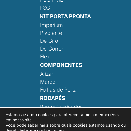
FSC
KIT PORTA PRONTA
Imperium
Pivotante
De Giro
De Correr
Flex
COMPONENTES
Alizar
Marco
Folhas de Porta
RODAPÉS
Rodapés Frisados
Rodapé Liso
Estamos usando cookies para oferecer a melhor experiência
em nosso site.
Você pode saber mais sobre quais cookies estamos usando ou
desativá-los em
configurações
.